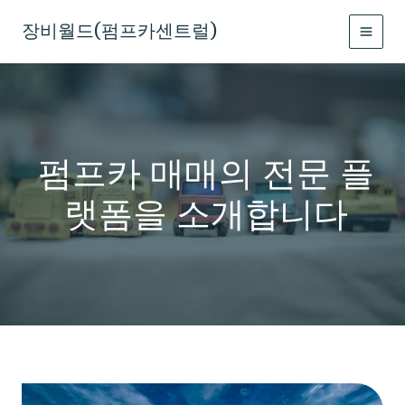
콘
텐
장비월드(펌프카센트럴)
MAIN
츠
로
MEN
건
너
뛰
기
펌프카 매매의 전문 플
랫폼을 소개합니다